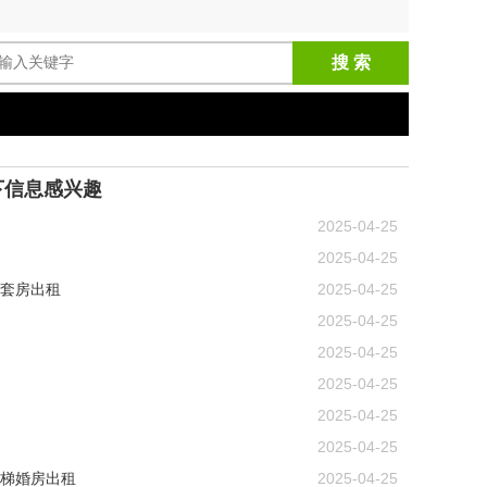
搜 索
下信息感兴趣
2025-04-25
2025-04-25
套房出租
2025-04-25
2025-04-25
2025-04-25
2025-04-25
2025-04-25
2025-04-25
梯婚房出租
2025-04-25