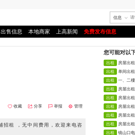
信息
出售信息
本地商家
上高新闻
免费发布信息
您可能对以
出租
房屋出租
出租
单间出租
出租
一、二樓
出租
房屋出租
出租
房屋出租
收藏
分享
举报
管理
出租
房屋出租
出租
房屋出租
出租
房屋出租
铺招租 ，无中间费用，欢迎来电咨
出租
镜山口电