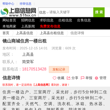
帮助中心
|
待审信息
|
信息
搜 索
网站首页
招聘信息
求职信息
出租信息
出售信息
本地商家
上高新闻
免费发布信息
首页
上高县信息
上高县出租信息
信息详情
镜山商城住房一楼出租
发布时间：2025-12-15 14:01
浏览量：609 次
地区：
上高县
联系人：
简荣军
联系电话：
18170513428
发帖记录
信息详情
收藏
分享
举报
管理
联系我时，请一定说明在【
上高信息网
】看到的，谢谢！
住房一楼边户、三室两厅，采光好，步行5分钟到二住
房一楼边户、三室两厅，采光好，步行5分钟到二中。
配置齐全，天然气、空调、洗衣机、冰箱、热水器、
床、衣柜，拎包入住、随时看房，陪读首选