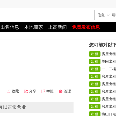
信息
出售信息
本地商家
上高新闻
免费发布信息
您可能对以
出租
房屋出租
出租
单间出租
出租
一、二樓
出租
房屋出租
出租
房屋出租
收藏
分享
举报
管理
出租
房屋出租
出租
房屋出租
出租
房屋出租
可以正常营业
出租
镜山口电