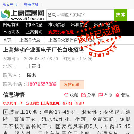
帮助中心
|
待审信息
|
信息
搜 索
网站首页
招聘信息
求职信息
出租信息
出售信息
本地商家
上高新闻
免费发布信息
首页
上高县信息
上高县求职信息
信息详情
上高魅动产业园电子厂长白班招聘
发布时间：2026-05-31 08:20
浏览量：178 次
地区：
上高县
联系人：
匿名
联系电话：
18079557389
发帖记录
信息详情
收藏
分享
举报
管理
联系我时，请一定说明在【
上高信息网
】看到的，谢谢！
1️⃣装配工10名：年龄17-45岁，限女性；要求视力清
晰，普通工衣，流水线作业、坐班、空调车间，短期
工不接受需长期工； 2️⃣麦克风车间5人，年龄17-45
岁，限女性；无尘车间需穿无尘服，空调车间，坐