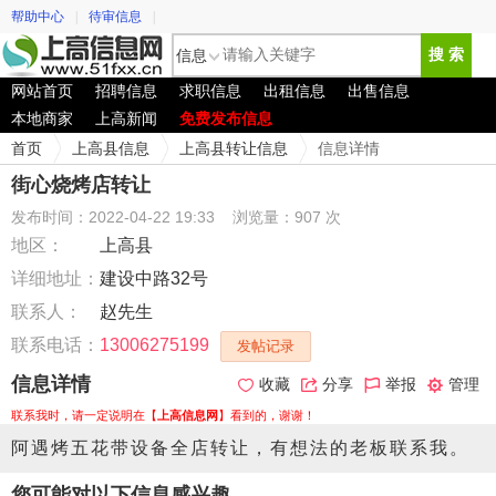
帮助中心
|
待审信息
|
信息
搜 索
网站首页
招聘信息
求职信息
出租信息
出售信息
本地商家
上高新闻
免费发布信息
首页
上高县信息
上高县转让信息
信息详情
街心烧烤店转让
发布时间：2022-04-22 19:33
浏览量：907 次
地区：
上高县
详细地址：
建设中路32号
联系人：
赵先生
联系电话：
13006275199
发帖记录
信息详情
收藏
分享
举报
管理
联系我时，请一定说明在【
上高信息网
】看到的，谢谢！
阿遇烤五花带设备全店转让，有想法的老板联系我。
您可能对以下信息感兴趣