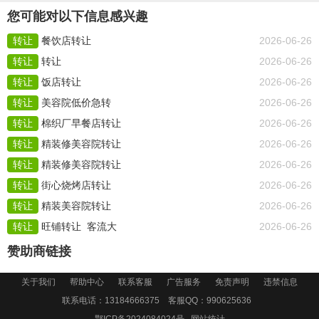
您可能对以下信息感兴趣
转让
餐饮店转让
2026-06-26
转让
转让
2026-06-26
转让
饭店转让
2026-06-26
转让
美容院低价急转
2026-06-26
转让
棉织厂早餐店转让
2026-06-26
转让
精装修美容院转让
2026-06-26
转让
精装修美容院转让
2026-06-26
转让
街心烧烤店转让
2026-06-26
转让
精装美容院转让
2026-06-26
转让
旺铺转让 客流大
2026-06-26
赞助商链接
关于我们
帮助中心
联系客服
广告服务
免责声明
违禁信息
联系电话：13184666375 客服QQ：
990625636