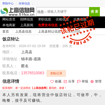
帮助中心
|
待审信息
|
信息
搜 索
网站首页
招聘信息
求职信息
出租信息
出售信息
本地商家
上高新闻
免费发布信息
首页
上高县信息
上高县转让信息
信息详情
饭店转让
发布时间：2026-07-02 19:59
浏览量：205 次
地区：
上高县
详细地址：
锦丰路-道路
联系人：
匿名
联系电话：
13576510063
发帖记录
信息详情
收藏
分享
举报
管理
联系我时，请一定说明在【
上高信息网
】看到的，谢谢！
本人另有发展，现将营业中饭店转让，可做早，中，
晚餐，接手及可赚钱。