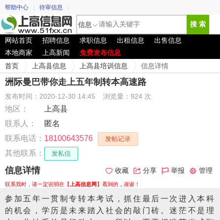
帮助中心
|
待审信息
|
信息
搜 索
网站首页
招聘信息
求职信息
出租信息
出售信息
本地商家
上高新闻
免费发布信息
首页
上高县信息
上高县培训信息
信息详情
洲际曼巴带你走上五年制转本高速路
发布时间：2020-12-30 14:45
浏览量：924 次
地区：
上高县
联系人：
匿名
联系电话：
18100643576
发帖记录
其他联系：
发私信
信息详情
收藏
分享
举报
管理
联系我时，请一定说明在【
上高信息网
】看到的，谢谢！
参加五年一贯制专转本考试，抓住最后一次进入本科
的机会，学历是未来踏入社会的敲门砖。迷茫不是理