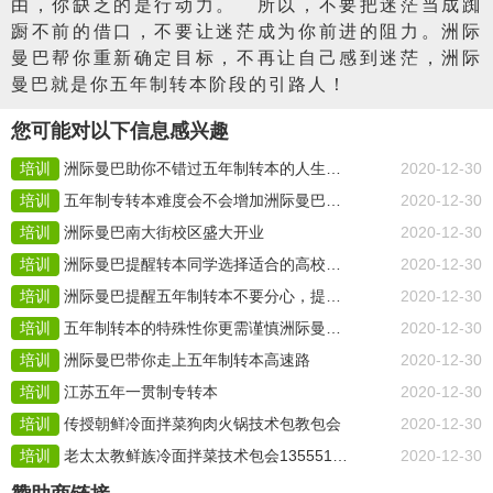
由，你缺乏的是行动力。 所以，不要把迷茫当成踟
蹰不前的借口，不要让迷茫成为你前进的阻力。洲际
曼巴帮你重新确定目标，不再让自己感到迷茫，洲际
曼巴就是你五年制转本阶段的引路人！
您可能对以下信息感兴趣
培训
洲际曼巴助你不错过五年制转本的人生机会
2020-12-30
培训
五年制专转本难度会不会增加洲际曼巴给你答案
2020-12-30
培训
洲际曼巴南大街校区盛大开业
2020-12-30
培训
洲际曼巴提醒转本同学选择适合的高校不要一味追求公立
2020-12-30
培训
洲际曼巴提醒五年制转本不要分心，提升成绩才是主要
2020-12-30
培训
五年制转本的特殊性你更需谨慎洲际曼巴为你助力
2020-12-30
培训
洲际曼巴带你走上五年制转本高速路
2020-12-30
培训
江苏五年一贯制专转本
2020-12-30
培训
传授朝鲜冷面拌菜狗肉火锅技术包教包会
2020-12-30
培训
老太太教鲜族冷面拌菜技术包会13555116715
2020-12-30