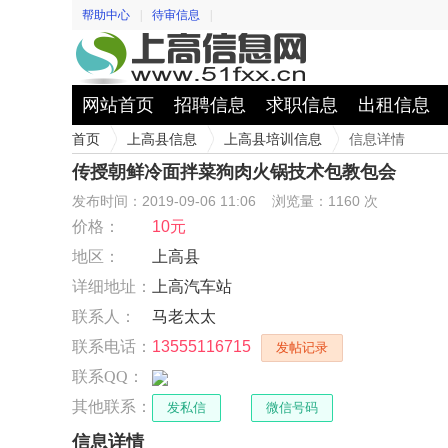
帮助中心
|
待审信息
|
网站首页
招聘信息
求职信息
出租信息
首页
上高县信息
上高县培训信息
信息详情
传授朝鲜冷面拌菜狗肉火锅技术包教包会
发布时间：2019-09-06 11:06
浏览量：1160 次
价格：
10元
地区：
上高县
详细地址：
上高汽车站
联系人：
马老太太
联系电话：
13555116715
发帖记录
联系QQ：
其他联系：
发私信
微信号码
信息详情