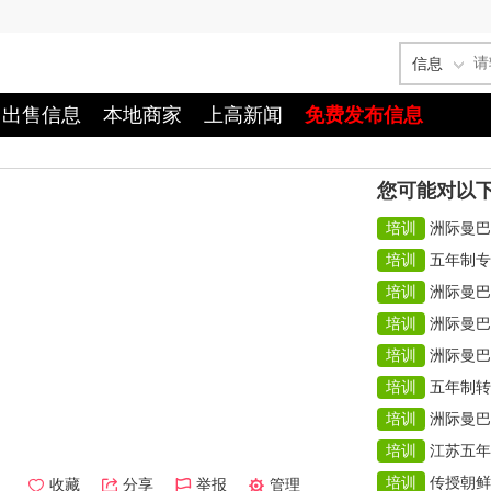
信息
出售信息
本地商家
上高新闻
免费发布信息
您可能对以
培训
洲际曼巴
培训
五年制专
培训
洲际曼巴
培训
洲际曼巴提
培训
洲际曼巴
培训
五年制转
培训
洲际曼巴
培训
江苏五年
培训
传授朝鲜
收藏
分享
举报
管理