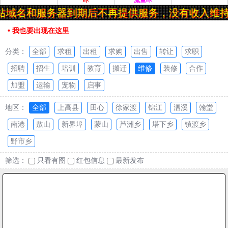
咔
流量咔
域名和服务器到期后不再提供服务，没有收入维持
• 我也要出现在这里
分类：
全部
求租
出租
求购
出售
转让
求职
招聘
招生
培训
教育
搬迁
维修
装修
合作
加盟
运输
宠物
启事
地区：
全部
上高县
田心
徐家渡
锦江
泗溪
翰堂
南港
敖山
新界埠
蒙山
芦洲乡
塔下乡
镇渡乡
野市乡
筛选：
只看有图
红包信息
最新发布