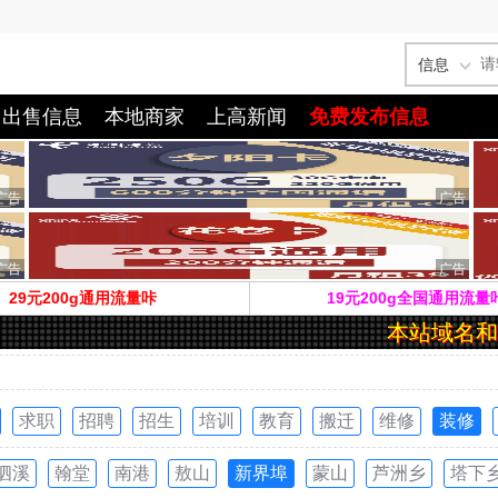
信息
出售信息
本地商家
上高新闻
免费发布信息
29元200g通用流量咔
19元200g全国通用流量
本站域名和
求职
招聘
招生
培训
教育
搬迁
维修
装修
泗溪
翰堂
南港
敖山
新界埠
蒙山
芦洲乡
塔下