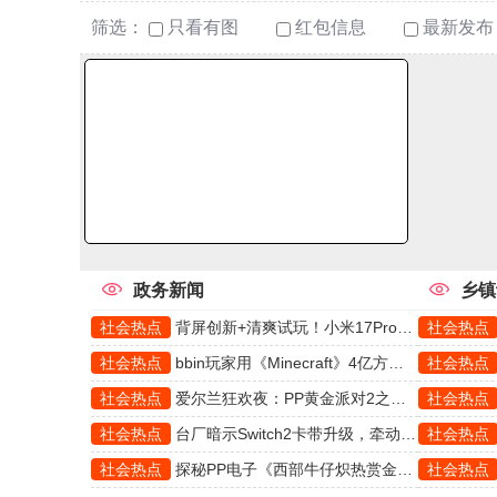
筛选：
只看有图
红包信息
最新发布
政务新闻
乡镇
社会热点
背屏创新+清爽试玩！小米17Pro携手PP冰薄荷掀起热潮
社会热点
社会热点
bbin玩家用《Minecraft》4亿方块，打造史上最庞大的红石AI
社会热点
社会热点
爱尔兰狂欢夜：PP黄金派对2之狂欢教你把重转玩成艺术
社会热点
社会热点
台厂暗示Switch2卡带升级，牵动CQ9游戏玩家关注！
社会热点
社会热点
探秘PP电子《西部牛仔炽热赏金》的独特游戏魅力
社会热点