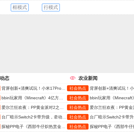
框模式
行模式
动态
农业新闻
背屏创新+清爽试玩！小米17Pro携手PP冰薄荷掀起热潮
社会热点
背屏创新+清爽试玩！小米17Pro携手P
bbin玩家用《Minecraft》4亿方块，打造史上最庞大的红石AI
社会热点
bbin玩家用《Minecraft》4亿方块，打造史上
爱尔兰狂欢夜：PP黄金派对2之狂欢教你把重转玩成艺术
社会热点
爱尔兰狂欢夜：PP黄金派对2之狂欢教你
台厂暗示Switch2卡带升级，牵动CQ9游戏玩家关注！
社会热点
台厂暗示Switch2卡带升级，牵动CQ
探秘PP电子《西部牛仔炽热赏金》的独特游戏魅力
社会热点
探秘PP电子《西部牛仔炽热赏金》的