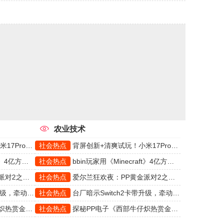
农业技术
P冰薄荷掀起热潮
社会热点
背屏创新+清爽试玩！小米17Pro携手PP冰薄荷掀起热潮
最庞大的红石AI
社会热点
bbin玩家用《Minecraft》4亿方块，打造史上最庞大的红石AI
把重转玩成艺术
社会热点
爱尔兰狂欢夜：PP黄金派对2之狂欢教你把重转玩成艺术
9游戏玩家关注！
社会热点
台厂暗示Switch2卡带升级，牵动CQ9游戏玩家关注！
独特游戏魅力
社会热点
探秘PP电子《西部牛仔炽热赏金》的独特游戏魅力