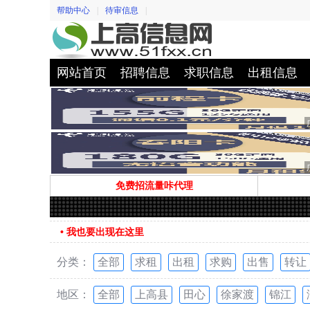
帮助中心
|
待审信息
|
网站首页
招聘信息
求职信息
出租信息
免费招流量咔代理
• 我也要出现在这里
分类：
全部
求租
出租
求购
出售
转让
地区：
全部
上高县
田心
徐家渡
锦江