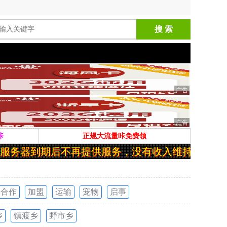
搜 索
咔
正规大流量咔免费领
服务器到期后不再提供服务，没有收入维持只能关站
合作
加盟
运输
宠物
启事
乡
镇渡乡
野市乡