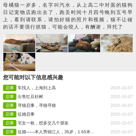
母橘猫一岁多，名字叫汽水，从上高二中对面的猫狗
日记宠物店跑出去了，跑丢时间十月四号晚到五号早
上，看到请联系，请拍好猫的照片和视频，猫不让碰
的话不要强行抓猫，可能会咬人，有酬谢，拜托了
您可能对以下信息感兴趣
启事
车找人，上海到上高
2020-10-07
启事
出售红豆杉树
2020-10-07
启事
寻猫启事，寻猫寻猫
2020-10-07
启事
征婚启事
2020-10-07
启事
宅女一枚，想多交几个朋友
2020-10-07
启事
征婚——本人男锦江人，35岁，1.65米，工作是做水电安装
2020-10-07