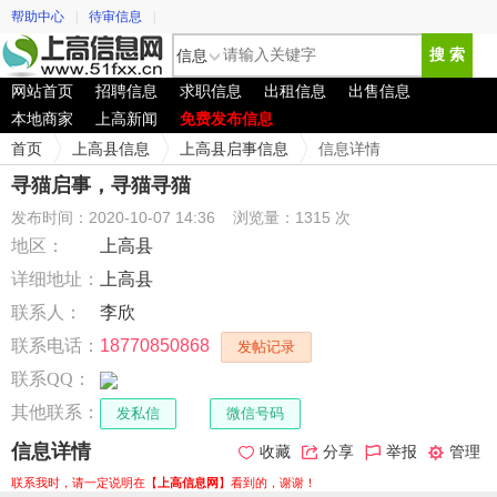
帮助中心
|
待审信息
|
信息
搜 索
网站首页
招聘信息
求职信息
出租信息
出售信息
本地商家
上高新闻
免费发布信息
首页
上高县信息
上高县启事信息
信息详情
寻猫启事，寻猫寻猫
发布时间：2020-10-07 14:36
浏览量：1315 次
地区：
上高县
详细地址：
上高县
联系人：
李欣
联系电话：
18770850868
发帖记录
联系QQ：
其他联系：
发私信
微信号码
信息详情
收藏
分享
举报
管理
联系我时，请一定说明在【
上高信息网
】看到的，谢谢！