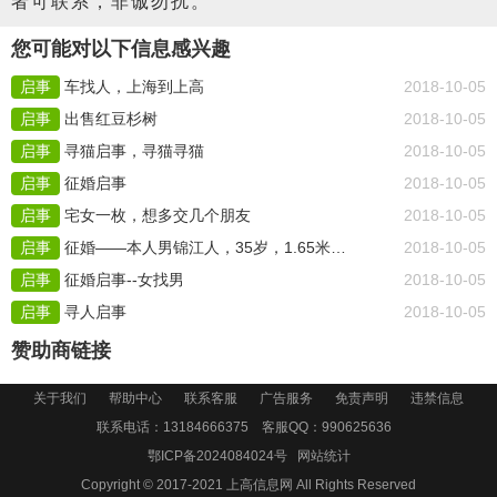
者可联系，非诚勿扰。
您可能对以下信息感兴趣
启事
车找人，上海到上高
2018-10-05
启事
出售红豆杉树
2018-10-05
启事
寻猫启事，寻猫寻猫
2018-10-05
启事
征婚启事
2018-10-05
启事
宅女一枚，想多交几个朋友
2018-10-05
启事
征婚——本人男锦江人，35岁，1.65米，工作是做水电安装
2018-10-05
启事
征婚启事--女找男
2018-10-05
启事
寻人启事
2018-10-05
赞助商链接
关于我们
帮助中心
联系客服
广告服务
免责声明
违禁信息
联系电话：13184666375 客服QQ：
990625636
鄂ICP备2024084024号
网站统计
Copyright © 2017-2021
上高信息网
All Rights Reserved