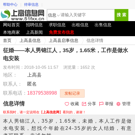
帮助中心
|
待审信息
|
信息
搜 索
网站首页
招聘信息
求职信息
出租信息
出售信息
本地商家
上高新闻
免费发布信息
首页
上高县信息
上高县启事信息
信息详情
征婚——本人男锦江人，35岁，1.65米，工作是做水
电安装
发布时间：2018-10-05 11:57
浏览量：1652 次
地区：
上高县
联系人：
匿名
联系电话：
18379538998
发帖记录
信息详情
收藏
分享
举报
管理
联系我时，请一定说明在【
上高信息网
】看到的，谢谢！
本人男锦江人，35岁，1.65米，未婚，本人工作是做
水电安装，想找个年龄在24-35岁的女人结婚，有意