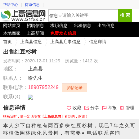
帮助中心
|
待审信息
|
信息
搜 索
网站首页
招聘信息
求职信息
出租信息
出售信息
本地商家
上高新闻
免费发布信息
首页
上高县信息
上高县启事信息
信息详情
出售红豆杉树
发布时间：2020-12-01 11:25
浏览量：1412 次
地区：
上高县
联系人：
喻先生
联系电话：
18907952249
发帖记录
联系QQ：
信息详情
收藏
分享
举报
管理
联系我时，请一定说明在【
上高信息网
】看到的，谢谢！
本人乡下自种植有两百多株红豆杉树，现已7年之久可
移植做园林绿化风景树，有需要可电话联系咨询