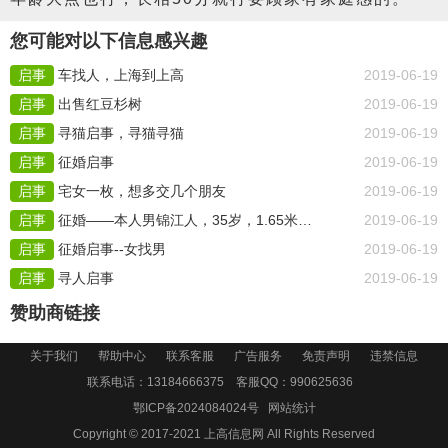
您可能对以下信息感兴趣
启事
车找人，上海到上高
2019-06-19
启事
出售红豆杉树
2019-06-19
启事
寻猫启事，寻猫寻猫
2019-06-19
启事
征婚启事
2019-06-19
启事
宅女一枚，想多交几个朋友
2019-06-19
启事
征婚——本人男锦江人，35岁，1.65米，工作是做水电安装
2019-06-19
启事
征婚启事--女找男
2019-06-19
启事
寻人启事
2019-06-19
赞助商链接
关于我们
帮助中心
联系客服
广告服务
免责声明
违禁信息
联系电话：13184666375 客服QQ：
990625636
鄂ICP备2024084024号
网站统计
Copyright © 2017-2021
上高信息网
All Rights Reserved