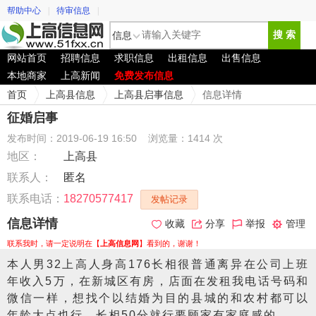
帮助中心
|
待审信息
|
信息
搜 索
网站首页
招聘信息
求职信息
出租信息
出售信息
本地商家
上高新闻
免费发布信息
首页
上高县信息
上高县启事信息
信息详情
征婚启事
发布时间：2019-06-19 16:50
浏览量：1414 次
地区：
上高县
联系人：
匿名
联系电话：
18270577417
发帖记录
信息详情
收藏
分享
举报
管理
联系我时，请一定说明在【
上高信息网
】看到的，谢谢！
本人男32上高人身高176长相很普通离异在公司上班
年收入5万，在新城区有房，店面在发租我电话号码和
微信一样，想找个以结婚为目的县城的和农村都可以
年龄大点也行，长相50分就行要顾家有家庭感的。