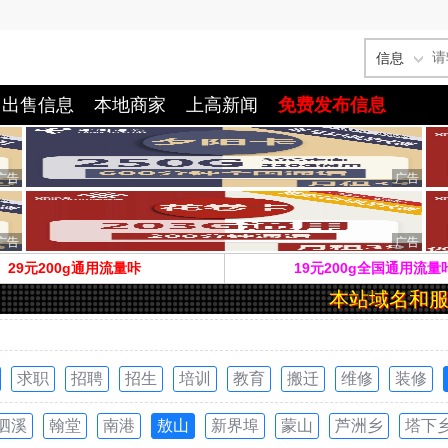
信息
出售信息
本地商家
上高新闻
免费发布信息
29元200g通用流量咔
19元200g全国通用流量
本站域名和服
求职
招聘
招生
培训
教育
搬迁
维修
装修
泗溪
翰堂
南港
敖山
新界埠
蒙山
芦洲乡
塔下