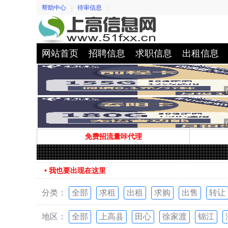
帮助中心
|
待审信息
|
网站首页
招聘信息
求职信息
出租信息
免费招流量咔代理
• 我也要出现在这里
分类：
全部
求租
出租
求购
出售
转让
地区：
全部
上高县
田心
徐家渡
锦江