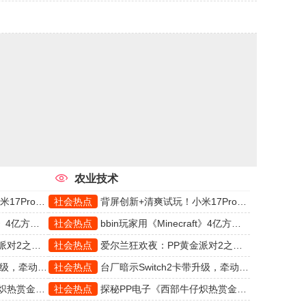
农业技术
P冰薄荷掀起热潮
社会热点
背屏创新+清爽试玩！小米17Pro携手PP冰薄荷掀起热潮
最庞大的红石AI
社会热点
bbin玩家用《Minecraft》4亿方块，打造史上最庞大的红石AI
把重转玩成艺术
社会热点
爱尔兰狂欢夜：PP黄金派对2之狂欢教你把重转玩成艺术
9游戏玩家关注！
社会热点
台厂暗示Switch2卡带升级，牵动CQ9游戏玩家关注！
独特游戏魅力
社会热点
探秘PP电子《西部牛仔炽热赏金》的独特游戏魅力