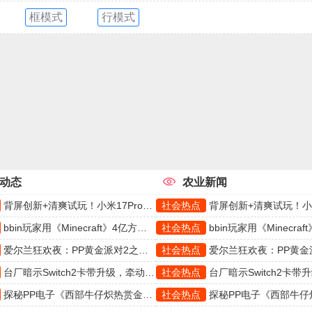
框模式
行模式
动态
农业新闻
背屏创新+清爽试玩！小米17Pro携手PP冰薄荷掀起热潮
社会热点
背屏创新+清爽试玩！小米17Pro携手P
bbin玩家用《Minecraft》4亿方块，打造史上最庞大的红石AI
社会热点
bbin玩家用《Minecraft》4亿方块，打造史上
爱尔兰狂欢夜：PP黄金派对2之狂欢教你把重转玩成艺术
社会热点
爱尔兰狂欢夜：PP黄金派对2之狂欢教你
台厂暗示Switch2卡带升级，牵动CQ9游戏玩家关注！
社会热点
台厂暗示Switch2卡带升级，牵动CQ
探秘PP电子《西部牛仔炽热赏金》的独特游戏魅力
社会热点
探秘PP电子《西部牛仔炽热赏金》的