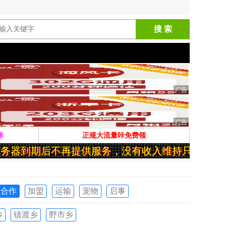
搜 索
咔
正规大流量咔免费领
务器到期后不再提供服务，没有收入维持只能关站。
合作
加盟
运输
宠物
启事
乡
镇渡乡
野市乡