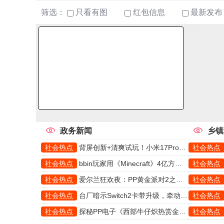
筛选：
只看有图
红包信息
最新发布
政务新闻
乡镇
社会热点
背屏创新+清爽试玩！小米17Pro携手PP冰薄荷掀起热潮
社会热点
社会热点
bbin玩家用《Minecraft》4亿方块，打造史上最庞大的红石AI
社会热点
社会热点
爱尔兰狂欢夜：PP黄金派对2之狂欢教你把重转玩成艺术
社会热点
社会热点
台厂暗示Switch2卡带升级，牵动CQ9游戏玩家关注！
社会热点
社会热点
探秘PP电子《西部牛仔炽热赏金》的独特游戏魅力
社会热点