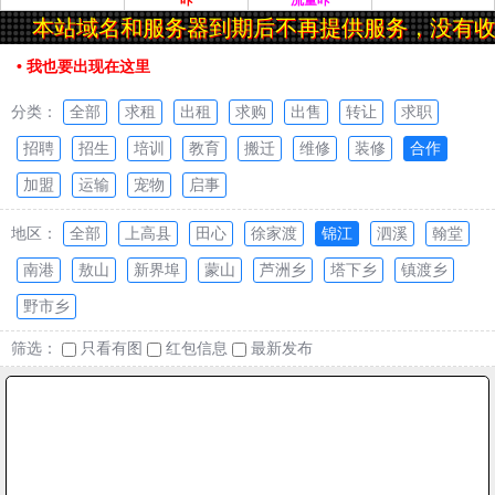
咔
流量咔
本站域名和服务器到期后不再提供服务，没有收
• 我也要出现在这里
分类：
全部
求租
出租
求购
出售
转让
求职
招聘
招生
培训
教育
搬迁
维修
装修
合作
加盟
运输
宠物
启事
地区：
全部
上高县
田心
徐家渡
锦江
泗溪
翰堂
南港
敖山
新界埠
蒙山
芦洲乡
塔下乡
镇渡乡
野市乡
筛选：
只看有图
红包信息
最新发布